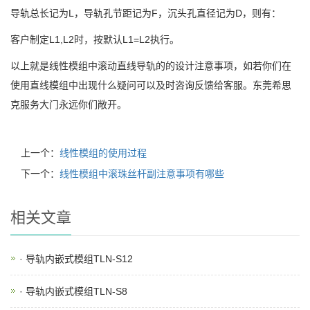
导轨总长记为L，导轨孔节距记为F，沉头孔直径记为D，则有：
客户制定L1,L2时，按默认L1=L2执行。
以上就是线性模组中滚动直线导轨的的设计注意事项，如若你们在
使用直线模组中出现什么疑问可以及时咨询反馈给客服。东莞希思
克服务大门永远你们敞开。
上一个：
线性模组的使用过程
下一个：
线性模组中滚珠丝杆副注意事项有哪些
相关文章
· 导轨内嵌式模组TLN-S12
· 导轨内嵌式模组TLN-S8