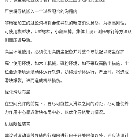
严禁将导轨嵌入一个过盈配合的沟槽内
非精密加工的过盈沟槽将会使导轨的精度消失怠尽。为提高刚性，
可使用楔型块，U型螺栓，小段圆棒，集体上设计测压螺钉等方法从
侧面压紧导轨。
高尘环境使用，必须使用高防尘配备并对整个导轨配以防尘保护
高尘使用环境，如木工机械，磁粉环境，如不采取高防尘措施，尘
粒会逐渐填满滚动体运行轨道，妨碍滚动体运行，严重时，将造成
滑块爆裂，进而造成机器损伤。
优化滑块布局
在空间允许的前提下，要尽可能拉大滑块之间的跨距，尽可能使外
力作用中心靠近滑块布局中心，以优化导轨受力情况。
机械限位装置
建议对滚动直线导轨的行程除进行电子开关限位以外，还应该设计