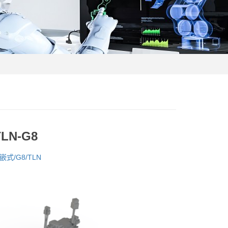
N-G8
式/G8/TLN