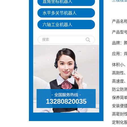
直角坐标机器人
水平多关节机器人
产品名称
六轴工业机器人
产品型号:
品牌：腾
应用：
体积小、
‌高刚性
高‌速度
‌防尘防
‌保养简
13280820035
‌安装便
‌高密封
‌定制化