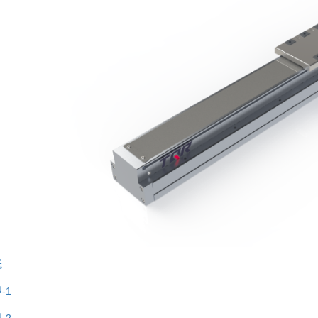
纸
-1
-2