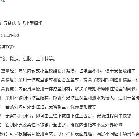
: 导轨内嵌式小型模组
 TLN-G8
祺TQR
焊接、搬运、点胶、上下料等。
重量轻‌：导轨内嵌式小型模组设计紧凑，占地面积小，便于安装及维护.‌
、高精度‌：采用一体成型钢材和铝合金型材，提高了模组的刚性和精度，行走等
、高负载‌：内嵌滑座使用一体成型钢材，解决了原始滑座刚性较差的问题，
溅‌：采用不锈钢带防尘结构，能够有效防止灰尘和溅水的侵入，适用于各种
单‌：全系列均可外部注油，无需拆盖，保养更加便捷.
捷‌：无需拆卸钢带，即可由上往下或由下往上固定，安装过程简单快捷.
性‌：铝制外壳及柔性不锈钢带全密封，确保内部结构不受外界影响‌.
服务‌：可以根据实际使用需求订制行程和表面处理，满足不同应用场景的需求