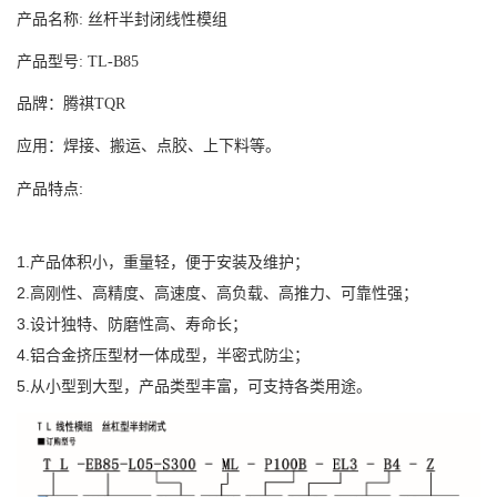
产品名称: 丝杆半封闭线性模组
产品型号: TL-B85
品牌：腾祺TQR
应用：焊接、搬运、点胶、上下料等。
产品特点:
1.产品体积小，重量轻，便于安装及维护；
2.高刚性、高精度、高速度、高负载、高推力、可靠性强；
3.设计独特、防磨性高、寿命长；
4.铝合金挤压型材一体成型，半密式防尘；
5.从小型到大型，产品类型丰富，可支持各类用途。