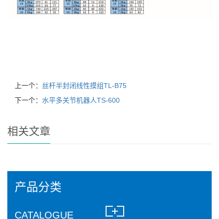
上一个：
丝杆半封闭线性摸组TL-B75
下一个：
水平多关节机器人TS-600
相关文章
产品分类
CATALOGUE