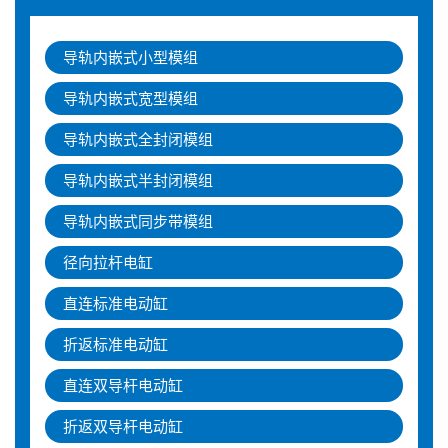
导轨内嵌式小型模组
导轨内嵌式宽型模组
导轨内嵌式全封闭模组
导轨内嵌式半封闭模组
导轨内嵌式同步带模组
径向拉杆电缸
直连标准电动缸
折返标准电动缸
直连双导杆电动缸
折返双导杆电动缸